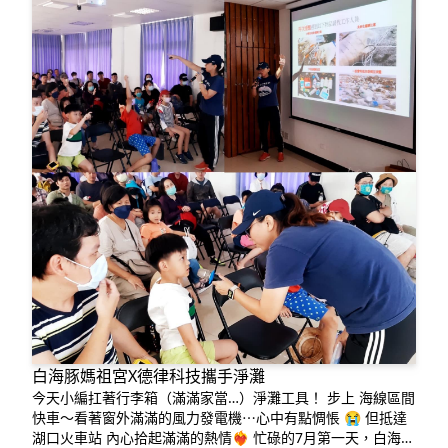
白海豚媽祖宮X德律科技攜手淨灘
今天小編扛著行李箱（滿滿家當…）淨灘工具！ 步上 海線區間
快車～看著窗外滿滿的風力發電機⋯心中有點惆悵 😭 但抵達
湖口火車站 內心拾起滿滿的熱情❤️‍🔥 忙碌的7月第一天，白海豚