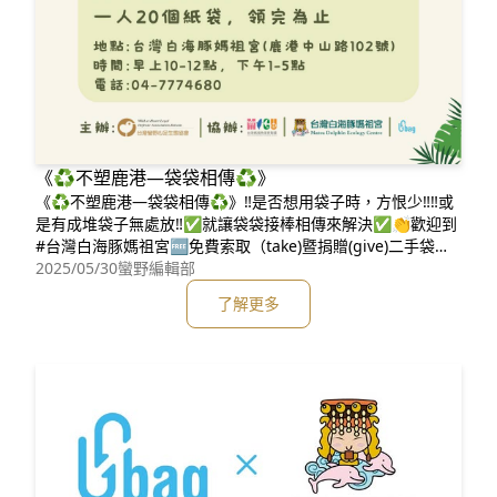
《♻️不塑鹿港—袋袋相傳♻️》
《♻️不塑鹿港—袋袋相傳♻️》‼️是否想用袋子時，方恨少‼️️‼️或
是有成堆袋子無處放‼️✅就讓袋袋接棒相傳來解決✅👏歡迎到
#台灣白海豚媽祖宮🆓免費索取（take)暨捐贈(give)二手袋！
📪平台地點：台灣白海豚媽祖宮(鹿港中山路102號)⏰️時間：
2025/05/30
蠻野編輯部
週三～週日/上午10-12點，下午1-5點😍如果「有餘裕且乾
了解更多
淨」塑膠袋、不織布提袋、紙袋……歡迎捐贈給我們，