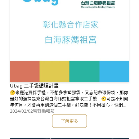
Ubag 二手袋循環計畫
🤔來鹿港買伴手禮，不想多拿塑膠袋，又忘記帶環保袋，那你
最好的選擇是來台灣白海豚媽祖宮拿取二手袋！🥺可是不知何
年何月，才會再用到這個二手袋，好浪費！不用擔心，快網路
搜尋Ubag 二手袋循環計畫 - Your bag, my bag 你可以找你
2024/02/02
蠻野編輯部
家附近有徵袋的店家，親自/寄送你不需要的二手袋，讓店家重
了解更多
複使用♻️，減少使用新的袋子喔！⚠️但要注意店家徵的是什麼
種類的袋子如果你是店家，歡迎跟我們一