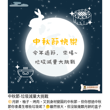
中秋節-垃圾減量大挑戰
🌕月餅、柚子、烤肉，又到身材變圓的中秋節，但你想過中秋
節你會產生哪些垃圾呢？🤔雖然很大，但沒裝幾顆月餅的盒子