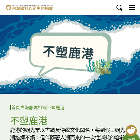
台灣蠻野心足生態協會
認識蠻野
議題與行動
環境教育
白海豚媽祖宮
支持蠻野
English
首頁
白海豚媽祖宮
不塑鹿港
臉書
不塑鹿港
YouTube
鹿港的觀光業以古蹟及傳統文化聞名，每到假日觀光人
潮絡繹不絕。但伴隨著人潮而來的一次性消耗的容器在
捐款