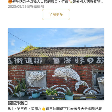
🥮避免烤丸子時掉入火盆的救星，竹籤🍡裝著別人烤好食物的
免洗碗筷🥢🍽還有好多好多……要怎麼辦呢？那一起來「垃圾
2023/09/29
蠻野編輯部
減量大挑戰」🥳分享今年你中秋節，垃圾減量的方式🧐如果我
了解更多
們能從源頭，減少垃圾產生就可以減少地球資源浪費，也降低
物品製造過程和使用後，對環境的污染我們只有一顆地
國際淨灘日
9月．第三週．星期六👍這三個關鍵字代表著今天是國際淨灘