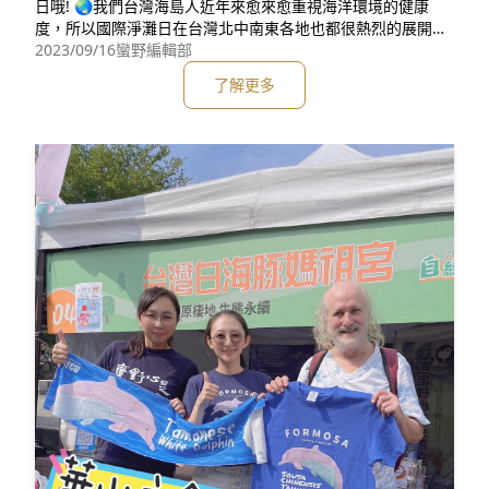
日哦! 🌏我們台灣海島人近年來愈來愈重視海洋環境的健康
度，所以國際淨灘日在台灣北中南東各地也都很熱烈的展開淨
灘活動。白海豚媽祖宮今天特別兵分三路，派出強大的天將 #
2023/09/16
蠻野編輯部
蠻野心足生態協會 kito主任去到台北華山參加自綠生活節，再
了解更多
指派天兵 #台灣媽祖魚保育聯盟 執行秘書丁2去到雲林三條崙
🌊和我們的環保好夥伴&n