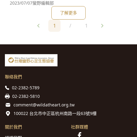
媽祖宮夥伴兵分兩路 #館內鹿港學講堂 #永安海濱帶淨灘 超充
2023/07/07
蠻野編輯部
實的開始⋯滿滿的能量！ 帶著大家探討著 #海廢從哪來 #生活
了解更多
減垃圾 #白海豚危機 #淨灘安全 再攜手穿過防風林 來到沙灘上
執行今日任務「
1
/
1
聯絡我們
02-2382-5789
02-2382-5810
comment@wildatheart.org.tw
100022 台北市中正區杭州南路一段63號9樓
關於我們
社群媒體