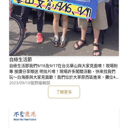
自綠生活節
自綠生活節我們9/16及9/17在台北華山與大家見面唷！現場粉
專 按讚分享贈送 明信片唷！現場許多闖關活動，快來找我們
玩～白海豚與大家見面歡！我們位於大草原西區進來，攤位4
號！左邊是加水站 右邊是益生菌補給站 對面電影院#自綠生活
2023/09/16
蠻野編輯部
節#台灣白海豚#今周刊#蠻野心足生態協會#鹿港白海豚媽祖
了解更多
宮#無塑生活一起來https://www.businesstoday.com.t
w/....../2023/mis