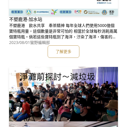
不塑鹿港-加水站
不塑鹿港 飲水共享 奉茶精神 每年全球人們使用5000億個
寶特瓶用量，這個數量是非常可怕的 相當於全球每秒消耗兩萬
個寶特瓶。倘若這些寶特瓶到了海洋，汙染了海洋，傷害的並
不只是海洋生態，也是我們人類！然而鹿港身為古蹟觀光重
2023/08/01
蠻野編輯部
鎮，每當假日～人潮是非常可觀，而帶來的寶特瓶量也是非常
了解更多
可觀！於是我們募集了許多飲水機，希望民眾來到了這古色古
香的地方，可以自發性的帶起我們的環保杯～來到我們的加水
站加水～減