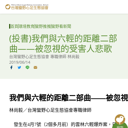
台灣蠻野心足生態協會
認識蠻野
首頁
環境教育
蠻野推推
蠻野看新聞
議題與行動
(投書)我們與六輕的距離二部
曲——被忽視的受害人悲歌
環境教育
台灣蠻野心足生態協會 專職律師 林尚毅
白海豚媽祖宮
2019/06/14
支持蠻野
English
我們與六輕的距離二部曲——被忽視
臉書
林尚毅／台灣蠻野心足生態協會專職律師
YouTube
發生在4月7號（2個多月前）的雲林六輕爆炸案，日
捐款