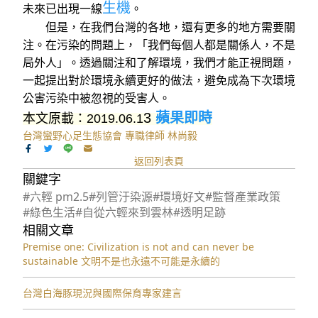
生機
未來已出現一線
。
但是，在我們台灣的各地，還有更多的地方需要關
注。在污染的問題上，「我們每個人都是關係人，不是
局外人」。透過關注和了解環境，我們才能正視問題，
一起提出對於環境永續更好的做法，避免成為下次環境
公害污染中被忽視的受害人。
3
蘋果即時
本文原載：2019.06.
1
台灣蠻野心足生態協會 專職律師 林尚毅
返回列表頁
關鍵字
#六輕 pm2.5
#列管汙染源
#環境好文
#監督產業政策
#綠色生活
#自從六輕來到雲林
#透明足跡
相關文章
Premise one: Civilization is not and can never be
sustainable 文明不是也永遠不可能是永續的
台灣白海豚現況與國際保育專家建言