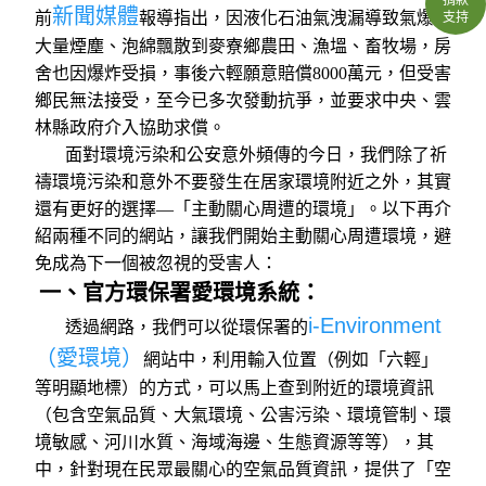
新聞媒體
支持
前
報導指出，因液化石油氣洩漏導致氣爆，
大量煙塵、泡綿飄散到麥寮鄉農田、漁塭、畜牧場，房
舍也因爆炸受損，事後六輕願意賠償8000萬元，但受害
鄉民無法接受，至今已多次發動抗爭，並要求中央、雲
林縣政府介入協助求償。
面對環境污染和公安意外頻傳的今日，我們除了祈
禱環境污染和意外不要發生在居家環境附近之外，其實
還有更好的選擇—「主動關心周遭的環境」。以下再介
紹兩種不同的網站，讓我們開始主動關心周遭環境，避
免成為下一個被忽視的受害人：
一、官方環保署愛環境系統：
i-Environment
透過網路，我們可以從環保署的
（愛環境）
網站中，利用輸入位置（例如「六輕」
等明顯地標）的方式，可以馬上查到附近的環境資訊
（包含空氣品質、大氣環境、公害污染、環境管制、環
境敏感、河川水質、海域海邊、生態資源等等），其
中，針對現在民眾最關心的空氣品質資訊，提供了「空