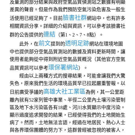
及量測的部分結果與政府空氣品質偵測站之數據有明顯
差異的聲音。但是作為我們預防空氣污染危害及一般生
臉書社群
活使用已經足夠了。目前
網站中，也有許多
相關資訊分享。詳細的介紹與資訊，可以參考該臉書社
連結
群的公告提供的
（第1、2、7、8點）。
前文
透明足跡
此外，在
提到的
網站在環境地圖
中也提供部分空氣品質測站的數據及資料更新時間，讓
使用者能夠從中得到附近空氣品質概況（其他官方空氣
環保署網站
品質資訊可以參考
）。
經由以上兩種方式的搜尋結果，可能會讓我們大驚
失色，原來我們生活的環境品質早已拉起嚴重警報。以
高雄大社工業區
日前廣受爭議的
為例，其一公里距
離內就有52家列管中事業、半徑二公里內土壤污染管制
區及地下水污染區各有18處、河川水質顯示中度污染。
顯示過度追求開發的結果，已經使得我們的土地開始生
病了。然而，土地無法言語，經過在地居民、熱心人士
與各界環保團體的努力下，這群曾經被忽視的被害人，