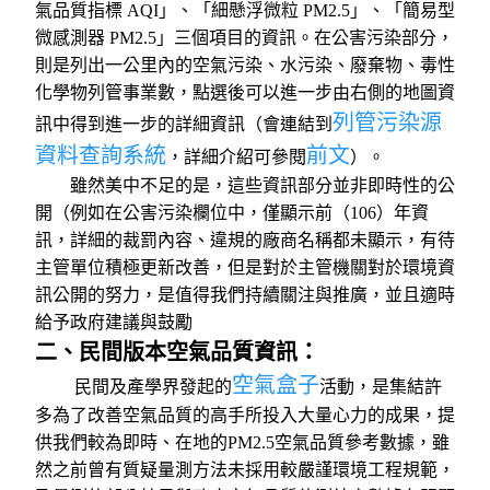
氣品質指標 AQI」、「細懸浮微粒 PM2.5」、「簡易型
微感測器 PM2.5」三個項目的資訊。在公害污染部分，
則是列出一公里內的空氣污染、水污染、廢棄物、毒性
化學物列管事業數，點選後可以進一步由右側的地圖資
列管污染源
訊中得到進一步的詳細資訊（會連結到
資料查詢系統
前文
，詳細介紹可參閱
）。
雖然美中不足的是，這些資訊部分並非即時性的公
開（例如在公害污染欄位中，僅顯示前（106）年資
訊，詳細的裁罰內容、違規的廠商名稱都未顯示，有待
主管單位積極更新改善，但是對於主管機關對於環境資
訊公開的努力，是值得我們持續關注與推廣，並且適時
給予政府建議與鼓勵
二、民間版本空氣品質資訊：
空氣盒子
民間及產學界發起的
活動，是集結許
多為了改善空氣品質的高手所投入大量心力的成果，提
供我們較為即時、在地的PM2.5空氣品質參考數據，雖
然之前曾有質疑量測方法未採用較嚴謹環境工程規範，