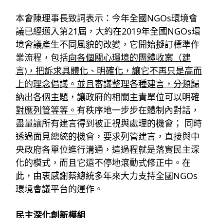
本會陳理事長致詞表示：今年全國NGOs環境會
議已經邁入第21屆，大約在2019年全國NGOs環
境會議產生不同風貌的改變，它開始擬訂標準作
業流程，包括
向各個關心環境的團體收案（建
言)，把訴求具體化、明確化，讓它不再只是高而
上的理念倡議。並且審議整理各種建言，分類歸
納出各個主題，讓政府的相關主責單位可以明確
對應列管等等。
有秩序地一步步在體制內對話，
盡量讓所有建言得到被正視與處理的機會； 同時
透過面見總統的機會，要求列管建言，直接與中
央政府各單位進行溝通，這過程就是落實民主深
化的模式，而且它還不停地滾動式修正中。在
此，由衷感謝蔡總統多年來大力支持全國NGOs
環境會議平台的運作。
民主深化創新模組