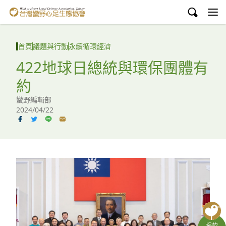
台灣蠻野心足生態協會
認識蠻野
首頁
議題與行動
永續循環經濟
議題與行動
422地球日總統與環保團體有
約
環境教育
蠻野編輯部
白海豚媽祖宮
2024/04/22
支持蠻野
English
臉書
YouTube
捐款