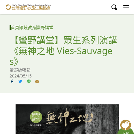
台灣蠻野心足生態協會
認識蠻野
首頁
環境教育
蠻野講堂
議題與行動
【蠻野講堂】眾生系列演講
《無神之地 Vies-Sauvage
環境教育
s》
白海豚媽祖宮
蠻野編輯部
2024/05/15
支持蠻野
English
臉書
YouTube
捐款