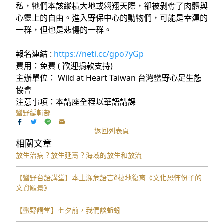
私，牠們本該縱橫大地或翱翔天際，卻被剝奪了肉體與
心靈上的自由。進入野保中心的動物們，可能是幸運的
一群，但也是悲傷的一群。
報名連結 :
https://neti.cc/gpo7yGp
費用：免費 ( 歡迎捐款支持)
主辦單位： Wild at Heart Taiwan 台灣蠻野心足生態
協會
注意事項：本講座全程以華語講課
蠻野編輯部
返回列表頁
相關文章
放生治病？放生延壽？海域的放生和放流
【蠻野台語講堂】本土瀕危語言ê棲地復育《文化恐怖份子的
文資願景》
【蠻野講堂】七夕前，我們談蚯蚓