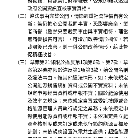
務揭露」資訊美化財務報表，公眾卻難以透過
政府公開資訊查核事實真相。
（二）違法事由完整公開，情節輕重社會評價自有公
斷；若仍擔心公開裁罰事實，恐影響廠商、業
者商譽（雖然只要裁罰事由與事實相符，理當
無商譽損害可言），可增加改善情形欄位，若
裁罰後已改善，則一併公開改善情形，藉此督
促積極改善。
（三）草案第21條限於違反第1項第6款、第7款，草
案第24條亦限於違反第1項第3款，始公開名稱
及違法事由。惟其他違法情形，如：未依規定
公開能源銷售統計資料或公開不實資料；未依
規定申報經營資料或申報不實；關於能源使用
及效率之規定；未依規定自置或委託技師或合
格能源管理人員執行規定之業務；未依規定申
報使用能源資料或申報不實；未依規定建立能
源查核制度或未訂定或未執行節約能源目標及
計劃；未依規應設置汽電共生設備；超過能源