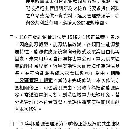
使用數量或未符合能源種類及效率；規避、妨
礙或拒絕主管機關所為之檢查或要求提供資料
之命令或提供不實資料；違反管理辦法等，亦
與公共利益有關，應擴大公開違規範圍。
三、110年版能源管理法第15條之1修正草案，曾以
「因應能源轉型，能源結構改變、各類再生能源發
展特性、能源供應系統邁向分散式及電業自由化等
因素，未來用戶可自行選擇售電公司，電力供需區
域範圍不易界定，容量變動性大而無法作為評估基
準。為符合能源系統未來發展趨勢」為由，
刪除
「分區管理」規定
。當時未完成修法，本次修法亦
無相關修正，可否說明原由？另政府為推動能源開
發，常透過電網切割，創造區域電力短缺印象。若
分區管理已不符合實際，應評估將前次相關修正納
入本次修法。
四、110年版能源管理法第10條修正涉及汽電共生強制