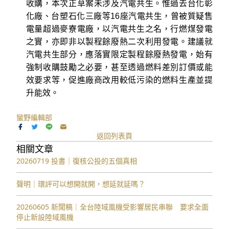
收購，本次正草案未涉及汽電共生。惟過去台化彰
化廠、台塑石化三廠等16座汽電共生，曾被質疑售
電量超過麥寮電廠，以汽電共生之名，行燃煤發電
之實，亦即非以製程餘廢熱二次利用發電。建議就
汽電共生部分，應落實限定製程餘廢熱發電，始有
強制收購鼓勵之必要，甚至透過燃料差別訂價或能
效要求等，促進廠商改用較低污染的燃料生產並提
升能效。
蠻野編輯部
返回列表頁
相關文章
20260719 投書｜復核公投的五個真相
聲明｜環評可以想開就開，想延就延嗎？
20260605 新聞稿｜全台陸域風機受影響居民串聯 要求全面
停止新設陸域風機