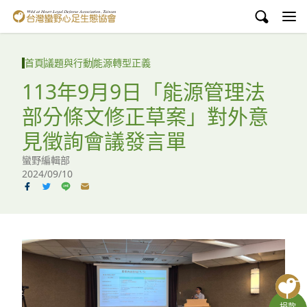
台灣蠻野心足生態協會
認識蠻野
首頁
議題與行動
能源轉型正義
議題與行動
113年9月9日「能源管理法
部分條文修正草案」對外意
環境教育
見徵詢會議發言單
白海豚媽祖宮
蠻野編輯部
2024/09/10
支持蠻野
English
臉書
YouTube
捐款