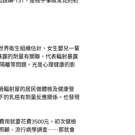
碘-131，是核子事故常見的初
據世界衛生組織估計，女生嬰兒一輩
暴露的劑量有關聯，代表輻射暴露
會隔離等問題。光是心理健康的影
住過輻射屋的居民做體檢及健康管
以下的乳癌有劑量反應關係。也發現
用就要花費3500元，初次健檢
理照顧、流行病學調查⋯⋯那就會