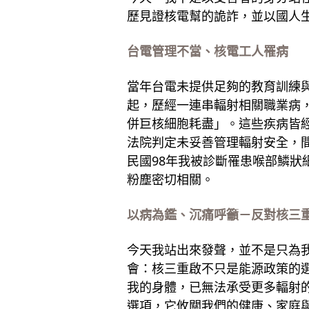
歷見證核電幫的詭詐，並以國人
台電管理不當、核電工人罹病
當年台電未提供足夠的教育訓練
起，歷經一連串輻射相關職業病
併巨核細胞耗盡」。這些疾病皆
法院判定未妥善管理輻射安全，
民國98年我被診斷罹患喉部鱗
粉塵密切相關。
以病為鑑、沉痛呼籲－反對核三
今天我站出來發聲，並不是只為
會：核三重啟不只是能源政策的
我的身體，已無法承受更多輻射
選項，它攸關我們的健康、家庭