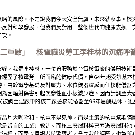
以賭的風險。不是說我們今天安全無虞，未來就沒事。核
不反對科學發展，但我們反對用一整個世代的健康去換一
二次。
三重啟」－核電職災勞工李桂林的沉痛呼
家好，我是李桂林，一位曾服務於台電核電廠的儀器技術員
身經歷了核電勞工所面臨的健康代價。自64年起受訓基本
轉。由於電學基礎及對壓力、水位儀器靈感而任核能儀器之
明為因輻射傷害引起次發性血小板減少症。因而請調至大
又被調至建廠中的核二廠擔核能儀器至96年届齡退休，
有晶片大咖附和。核電不是鬼神，而是主策的核電幫欺瞞
電是謊言的工業〕教訓。而核三廢燃料棒已塞滿廢燃料池
在這裡，而是以見證者與警醒者，分享我的經歷，也為所有