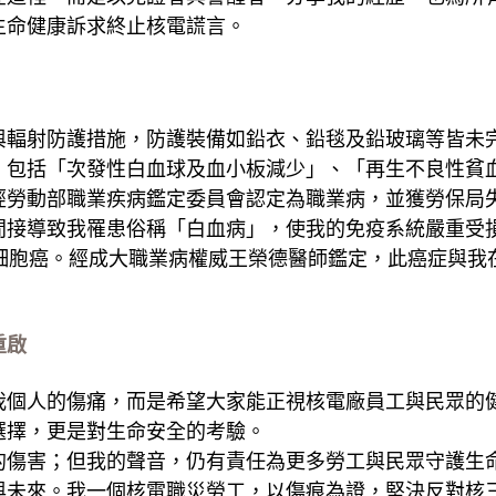
生命健康訴求終止核電謊言。
與輻射防護措施，防護裝備如鉛衣、鉛毯及鉛玻璃等皆未完
，包括「次發性白血球及血小板減少」、「再生不良性貧
經勞動部職業疾病鑑定委員會認定為職業病，並獲勞保局
間接導致我罹患俗稱「白血病」，使我的免疫系統嚴重受損
狀細胞癌。經成大職業病權威王榮德醫師鑑定，此癌症與我
重啟
我個人的傷痛，而是希望大家能正視核電廠員工與民眾的
選擇，更是對生命安全的考驗。
的傷害；但我的聲音，仍有責任為更多勞工與民眾守護生
與未來。我一個核電職災勞工，以傷痕為證，堅決反對核