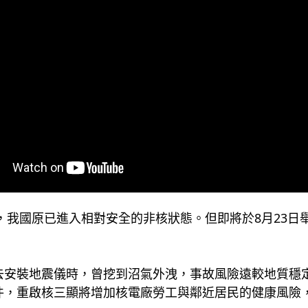
後，我國原已進入相對安全的非核狀態。但即將於8月23
去安裝地震儀時，曾挖到沼氣外洩，事故風險遠較地質穩
件，重啟核三顯將增加核電廠勞工與鄰近居民的健康風險