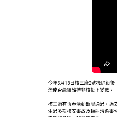
今年5月18日核三廠2號機除役
灣能否繼續維持非核投下變數。
核三廠有恆春活動斷層通過，過
生過多次核安事故及輻射污染事