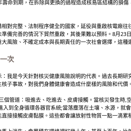
年壽命到期，在拆除與更換的過程造成核島區結構的損傷
備相對完整、法制程序健全的國家，延役與重啟核電廠往
準備完善的情況下貿然重啟，其後果難以預料。8月23
重大風險、不確定成本與長期責任的一次社會選擇，這種
一次
示：我是今天針對核災健康風險說明的代表。過去長期研
生核子事故，對我們身體健康會造成什麼樣的風險和代價
三個管道：吸進去、吃進去、皮膚接觸。當核災發生時,
進入到全身循環各器官系統;當落塵落在土壤、水源，就
能直接接觸皮膚黏膜。這些都會讓放射性物質一點一滴累