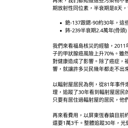
再來，我們都知道這些污染物不會
期放射性同位素，半衰期是8天
銫-137跟鍶-90約30
鈽-239半衰期2.4萬年(
我們來看福島核災的經驗，201
子的甲狀腺癌風險上升70%。
對健康造成了影響。除了癌症，福
響，就讓許多災民幾年都走不出
以輻射屋居民為例，從81年事件
理，追蹤了30年看到輻射屋居民
只要有居住過輻射屋的居民，他
再來看費用，以屏東恆春鎮目前約
還要1萬3千。整體追蹤30年，