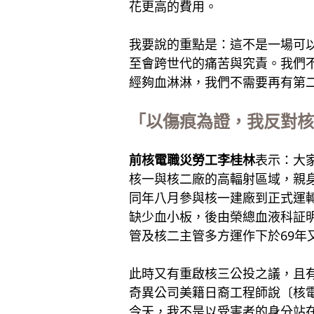
花更高的費用。
我要說的重點是：這不是一場可
至會跨世代的痛苦與究責。我們
經夠血淋淋，我們不需要再有第
「以傷痕為證，我反對核
前核電職災勞工李桂林
表示：大
核一與核二廠的高輻射區域，親
同年八月參與核一建廠到正式運
缺少血小板，後由榮總血液科証
管及核二主管多方運作下於69年
此時又有重啟核三公投之議，且
奇異公司美籍日裔工程師說〔核
今天，我不是以受害者的身分站