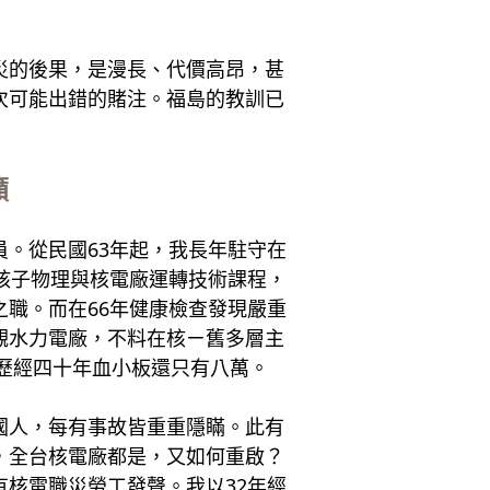
災的後果，是漫長、代價高昂，甚
次可能出錯的賭注。福島的教訓已
籲
。從民國63年起，我長年駐守在
核子物理與核電廠運轉技術課程，
職。而在66年健康檢查發現嚴重
觀水力電廠，不料在核ㄧ舊多層主
雖歷經四十年血小板還只有八萬。
國人，每有事故皆重重隱瞞。此有
，全台核電廠都是，又如何重啟？
核電職災勞工發聲。我以32年經