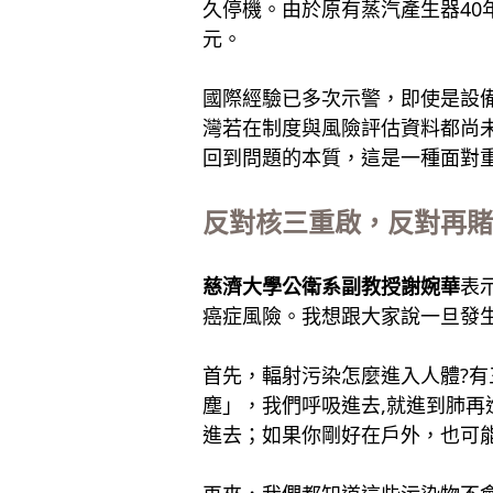
久停機。由於原有蒸汽產生器40
元。
國際經驗已多次示警，即使是設
灣若在制度與風險評估資料都尚未
回到問題的本質，這是一種面對
反對核三重啟，反對再賭
慈濟大學公衛系副教授謝婉華
表
癌症風險。我想跟大家說一旦發
首先，輻射污染怎麼進入人體?有
塵」，我們呼吸進去,就進到肺再
進去；如果你剛好在戶外，也可