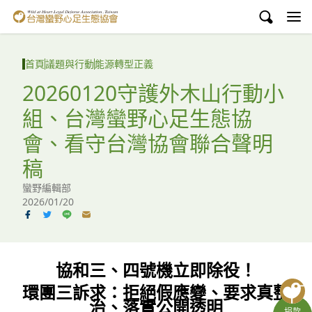
台灣蠻野心足生態協會
認識蠻野
首頁
議題與行動
能源轉型正義
議題與行動
20260120守護外木山行動小
組、台灣蠻野心足生態協
環境教育
會、看守台灣協會聯合聲明
白海豚媽祖宮
稿
支持蠻野
蠻野編輯部
2026/01/20
English
臉書
協和三、四號機立即除役！
YouTube
環團三訴求：拒絕假應變、要求真整
治、落實公開透明
捐款