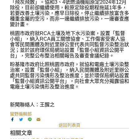
「飛灰飛散」。協和3、4號燃油機組原定2024年12月
除役，目前卻繼續使用，較原定除役期程拖延1年多，
若要改善土壤污染，應早日除役，停止繼續排放富含多
種重金屬的空污，而非一邊繼續排放污染，一邊審查應
變計畫。
桃園市政府就RCA土壤及地下水污染案，設置「監督
小組」，納入RCA員工關懷協會、工作傷害受害人協
會等民間團體及附近里辦公室代表共同監督污染整治狀
況；並於該府環保局網站設置「監督小組資訊公開平
台」，完整公布整治相關報告及審查會議紀錄。
盼基隆市政府比照桃園市政府，就協和電廠土壤污染整
治案，設置「監督小組」，納入民間團體及附近里辦公
處共同監督污染情形及整治進度；並於環保局網站設置
「監督小組資訊公開平台」，向社會大眾充分揭露協和
電廠土壤污染情形及整治進度。
新聞聯絡人：王醒之
蠻野編輯部
返回列表頁
相關文章