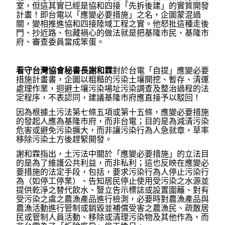
室，但這其實已經是協和四接「先拆後建」的實質開發
計畫！即台電以「應變必要措施」之名，企圖蒙混過
關，變相推進協和四接陸域工程之實。他怒批這種走後
門、抄近路、包藏禍心的做法就是把基隆市民、基隆市
府、審查委員當成笨蛋。
看守台灣協會秘書長謝和霖
對於台電「自提」應變必要
措施計畫書，企圖以粗糙的污染土壤開挖、暫存、清運
處理作業，迴避土壤污染場址污染調查及整治過程的法
定程序，不表認同，建議基隆市府應直接予以駁回！
因為根據土污法第七條五項或第十五條，應變必要措施
的發起人應為基隆市府，而非台電；目的是為減清污染
危害或避免污染擴大，而非讓污染行為人急就章，草率
移除污染土方後趕緊開發。
謝和霖指出，土污法中關於「應變必要措施」的立法目
的是為了維護公共利益，而非私利；這也反映在應變必
要措施的法定手段，包括，要求污染行為人停止污染行
為（如停工停業）、告知居民停止使用受污染之水源並
提供乾淨之替代飲水、豎立告示標誌或設置圍籬、對有
受污染之虞之農漁產品進行檢測，必要時對農漁產品與
農漁活動進行管制或銷毀並補償受害之農漁民、疏散居
民或管制人員活動、移除或清理污染物及其他作為，而