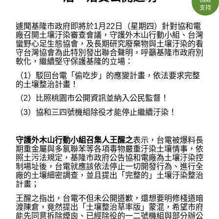
支持
遽聞基隆市政府即將於1月22日（星期四）針對協和電
廠召開土壤汙染審查會議，守護外木山行動小組、台灣
蠻野心足生態協會，及長期研究廢棄物與土壤汙染的看
守台灣協會為此特別發出聯合聲明，呼籲基隆市政府別
軟化，繼續堅守保護基隆的立場：
（1）駁回台電「偷吃步」的應變計畫，依法要求完整
的土壤整治計畫！
（2）比照桃園市公開資訊並納入公民監督！
（3）協和三四號機組除役才能停止繼續汙染！
守護外木山行動小組召集人王醒之
表示，台電被爆料長
期重金屬與多氯聯苯等各項毒物嚴重汙染土壤情事，依
照土污法規定，基隆市政府公告協和電廠為土壤汙染控
制場址後，台電就應該依法停止一切開發行為、進行全
廠的土壤細密調查，並且提出「完整的」土壤汙染整治
計畫；
王醒之指出，台電不但未公開道歉，還想要明修棧道暗
渡陳倉，竟然提出「土壤整治草率版」蒙混，希望市府
能先同意拆除煙囪、已經除役的一二號機組與部分辦公