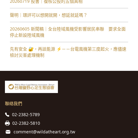
20260719 投書｜復核公投的五個真相
聲明｜環評可以想開就開，想延就延嗎？
20260605 新聞稿｜全台陸域風機受影響居民串聯 要求全面
停止新設陸域風機
先有安全 🔐，再談能源 ⚡️－－台電風機第三度起火，應儘速
檢討災害處理機制
聯絡我們
02-2382-5789
02-2382-5810
comment@wildatheart.org.tw