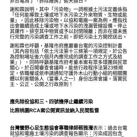
非台電為了「拆除廠房」偷天換日。
謝和霖說明，其中「污染物」一詞根據土污法定義係指
「任何能導致土壤或地下水污染之外來物質、生物或能
量」，因此移除污染物，以協和電廠一案為例，應指找
出會繼續造成土壤或地下水污染的洩漏管線設備，停止
其運作，排空其中物質或予以封閉隔離；而非在還未進
行完整的污染調查工作之前，即把污染土方開挖送出。
謝和霖也呼籲，基隆市府應嚴審台電的污染控制計畫
（其內容包括「依土污法第十三條第一項規定，於公告
為控制場址後六個月內應完成的調查工作之方式及結
果」），同時呼籲基隆市府考量本案有眾多環團與民眾
關心，於召開審查會議時，能依行政程序法第23條規
定，依職權或依申請通知守護外木山行動小組的相關團
體以利害關係人（當事人之一）身份出席會議，落實民
主、公正、公開之行政原則！
應先除役協和三、四號機停止繼續污染
比照桃園RCA案公開資訊並納入民間監督
台灣蠻野心足生態協會專職律師蔡雅瀅
表示：過去台電
就協和電廠土壤污染的調查報告顯示：污染成因包含