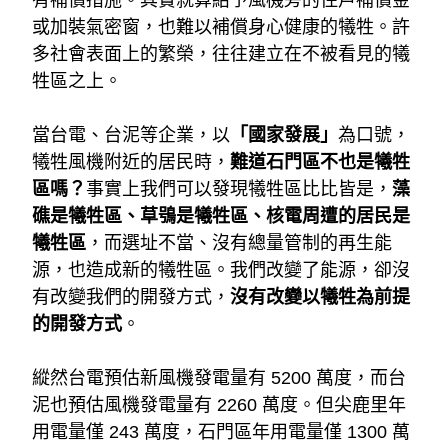
有補償措施。其實就算給予風機旁的住戶補償金
或加裝氣密窗，也難以補償身心健康的犧牲。許
多社會表面上的繁榮，往往建立在不被看見的犧
牲區之上。
當台電、台泥等企業，以
「國家發展」
為口號，
犧牲風機附近的居民時，
難道石門區不也是犧牲
區嗎？
事實上我們可以發現犧牲區比比皆是，
藻
礁是犧牲區、草鴞是犧牲區、
核電周遭的居民是
犧牲區
，而選址不當、沒有總量管制的再生能
源，也造成新的犧牲區。我們改變了能源，卻沒
有改變我們的開發方式，
沒有改變以犧牲為前提
的開發方式
。
縱然台電預估新風機發電量有 5200 萬度，而台
泥也預估風機發電量有 2260 萬度。但尖鹿里年
用電量僅 243 萬度，石門區年用電量僅 1300 萬