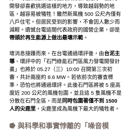
開發卻喜歡挑選這樣的地方，導致越弱勢的地
區，越容易被犧牲！雖然新風機 500 公尺內僅有
八戶住宅。但居民受到的影響，不會因人數少而
減輕。遺憾台電這間代表政府的國營企業，卻是
帶頭於再生能源上做出最壞示範
。
壞消息接踵而來，在台電通過環評後，由
台泥主
導
、環評中的「石門綠能石門區風力發電開發計
畫」也將於 05.27（三）10:00 召開第三次初
審，共計兩座約 8.6 MW。若依前次的審查標
準，恐怕也將通過環評。此後石門區將被 5 座高
度近 200 公尺的風機包圍，並且這 5 隻風機不是
分散在石門全區，而是
同時包圍著僅不到 1500
人的尖鹿里
，尖鹿里成為風機下最大的犧牲者。
⭓ 與科學和事實悖離的「噪音模