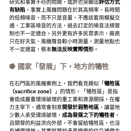
研究和事實不符的問題，或許也突顯出
評估方式
有缺陷
，事實上風機問題在於其高頻率、長時間
的低頻噪音，而不只是音量，不應該套用模擬交
通、工業區噪音的方法，過去訂定的噪音法規管
制也不一定適合。另外更有許多民眾表示，廠商
只在好天氣、風機聲音較小時測量，測量地點也
不一定適當，根本
無法反映實際情形
。
⭓ 國家「發展」下，地方的犧牲
在石門區的風機案例上，我們看見類似「
犧牲區
（sacrifice zone）
」的情形，「犧牲區」是指
會造成嚴重環境破壞的重工業和資源開採，在權
力主宰下，通常會刻意
開發於弱勢地區
，讓當地
少數人承受環境破壞，
成為發展之下的犧牲者
，
且開發的利益流向外部，不會留給犧牲區，也沒