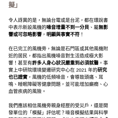
擬」
令人訝異的是，無論台電或是台泥，都在環說書
中表示新設風機的
噪音增量不到一分貝
、屬
無影
響或可忽略影響
，
明顯與事實不符
！
在已完工的風機旁，無論是石門區或其他風機附
近的居民，都指出風機噪音對生活造成極大影
響！甚至有
許多人身心狀況嚴重到必須就醫
。事
實上中研院環境變遷研究中心在 2021 年的
研究
也已證實
，風機的低頻噪音，會導致頭痛、耳
鳴、睡眠障礙等健康問題，並可能增加癲癇、心
血管疾病的風險。
我們應該相信風機旁親身經歷的受災戶，還是開
發單位的「模擬」評估呢？噪音模擬結果與科學