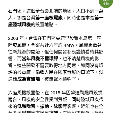
支持
石門區，這個全台最北端的地區，人口不到一萬
人，卻是台灣
第一座核電廠
，同時也是本島
第一
座陸域風機
的設置地點。
2003 年，台電在石門區尖鹿里設置本島第一座
陸域風機，全案共計六座約 4MW。風機象徵著
往新能源的開始，但任何開發都應謹慎看待其影
響，而
當年風機不需環評
，也不清楚風機的影
響。這些開發不需要取得地方同意，如同沒有環
評的核電廠，偏鄉人民在國家發展的口號下，就
這樣
成為實驗場
，被無聲地犧牲了。
六座風機設置後，在 2015 年因蘇迪勒颱風毀損
兩台，風機的安全性受到質疑。同時陸域風機帶
來的
低頻噪音、振動、眩影
等影響，近年也在全