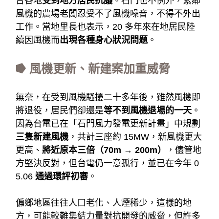
台各地
受到地方居民抗議
。石門也不例外，緊鄰
風機的農場老闆忍受不了風機噪音，不得不外出
工作。當地里長也表示，20 多年來在地居民陸
續因風機而
出現各種身心狀況問題
。
⭓ 風機更新、新建案加重威脅
無奈，在受到風機騷擾二十多年後，雖然風機即
將退役，居民們卻還是
等不到風機退場的一天
。
因為台電已在「石門風力發電更新計畫」中規劃
三隻新建風機
，共計三座約 15MW，新風機更大
更高、
將近原本三倍（70m → 200m）
，儘管地
方堅決反對，但台電仍一意孤行，並已在今年 0
5.06
通過環評初審
。
偏鄉地區往往人口老化、人煙稀少，這樣的地
方，可能較難集結力量對抗開發的威脅，但許多