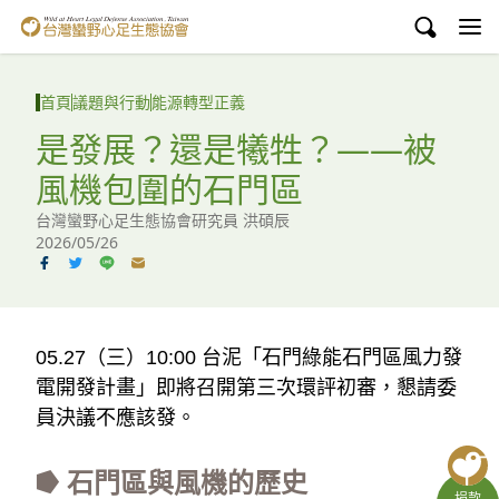
台灣蠻野心足生態協會
認識蠻野
首頁
議題與行動
能源轉型正義
議題與行動
是發展？還是犧牲？——被
風機包圍的石門區
環境教育
台灣蠻野心足生態協會研究員 洪碩辰
白海豚媽祖宮
2026/05/26
支持蠻野
English
05.27（三）10:00 台泥「石門綠能石門區風力發
電開發計畫」即將召開第三次環評初審，懇請委
臉書
員決議不應該發。
YouTube
⭓ 石門區與風機的歷史
捐款