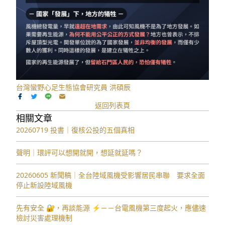
台灣蠻野心足生態協會研究員 洪碩辰
返回列表頁
相關文章
20260719 投書｜復核公投的五個真相
聲明｜環評可以想開就開，想延就延嗎？
20260605 新聞稿｜全台陸域風機受影響居民串聯 要求全面
停止新設陸域風機
先有安全 🔐，再談能源 ⚡️－－台電風機第三度起火，應儘速
檢討災害處理機制