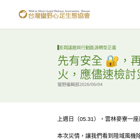
台灣蠻野心足生態協會
首頁
議題與行動
能源轉型正義
先有安全 🔐，
火，應儘速檢討
蠻野編輯部
2026/06/04
上週日（05.31），雲林麥寮一
本次災情，讓我們看到陸域風機