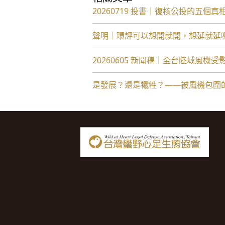
20260719 投書｜復核公投的五個真
聲明｜環評可以想開就開，想延就延
20260605 新聞稿｜全台陸域風
是發展？還是犧牲？——被風機包圍