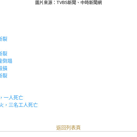
圖片來源：TVBS新聞、中時新聞網
片斷裂
片斷裂
六座倒塌
機毀損
片斷裂
掉落，一人死亡
風機起火，三名工人死亡
返回列表頁