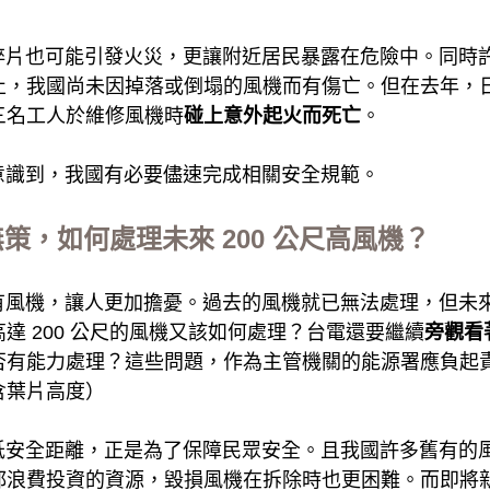
碎片也可能引發火災，更讓附近居民暴露在危險中。同時
止，我國尚未因掉落或倒塌的風機而有傷亡。但在去年，
三名工人於維修風機時
碰上意外起火而死亡
。
意識到，我國有必要儘速完成相關安全規範。
手無策，如何處理未來 200 公尺高風機？
機，讓人更加擔憂。過去的風機就已無法處理，但未來風機將
達 200 公尺的風機又該如何處理？台電還要繼續
旁觀看
否有能力處理？這些問題，作為主管機關的能源署應負起
含葉片高度）
低安全距離，正是為了保障民眾安全。且我國許多舊有的
都浪費投資的資源，毀損風機在拆除時也更困難。而即將