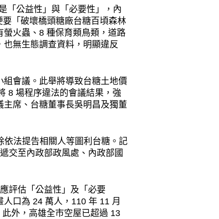
的是「公益性」與「必要性」，內
時硬要「破壞橋頭糖廠台糖百頃森林
螢火蟲、8 種保育類鳥類，道路
，也無生態調查資料，明顯違反
小組會議。此舉將導致台糖土地價
 8 場程序違法的會議結果，強
議主席、台糖董事長吳明昌及獨董
排除依法提告相關人等圖利台糖。記
式遞交至內政部政風處、內政部國
土地應評估「公益性」及「必要
24 萬人，110 年 11 月
。此外，高雄全市空屋已超過 13 