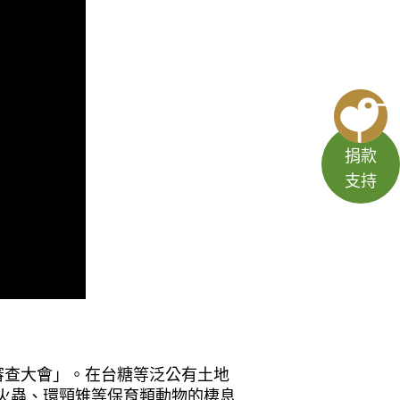
捐款
支持
要性審查大會」。在台糖等泛公有土地
螢火蟲、環頸雉等保育類動物的棲息