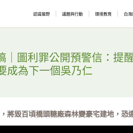
認識蠻野
議題與行動
環境教育
白海
 新聞稿｜圖利罪公開預警信：提
要成為下一個吳乃仁
，將毀百頃橋頭糖廠森林變豪宅建地，恐違