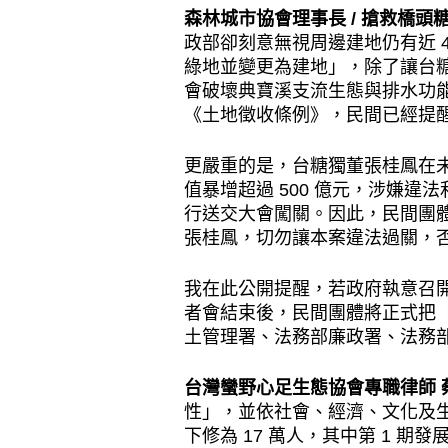
森林城市協會理事長 / 搶救橋頭
政部卻刻意無視周邊建地仍有近 4
綠地並變更為建地」，除了讓台
會破壞典寶溪支流生態與排水功
《土地徵收條例》，民間已經提
更嚴重的是，台糖獨董張桂鳳在
值暴增超過 500 億元，涉嫌
行送交大會闖關。因此，民間團
張桂鳳，切勿讓本案違法過關，
我在此公開提醒，若政府執意召開
者會結束後，民間團體將正式把【
土管理署、法務部廉政署、法務
台灣蠻野心足生態協會專職律師 
性」，並依社會、經濟、文化及生態
下修為 17 萬人，其中第 1 期