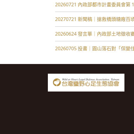
20260721 內政部都市計畫委員會
20270721 新聞稿｜搶救橋頭糖廠
20260624 發言單｜內政部土地徵收
20260705 投書｜圓山落石對「保