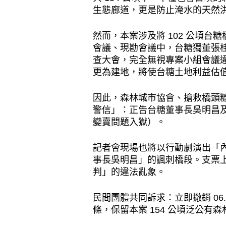
生態廊道，更是防止淹水的天然
然而，本案涉及將 102 公頃
會議、現勘會議中，台糖獨董張
查大會，完全無視專案小組會議
更為建地，將使台糖土地利益估
因此，森林城市協會、搶救橋頭
警信」：正告台糖董事長吳明昌
變賣問題入獄）。
記者會現場也將以行動劇演出「內
事長吳明昌」的諷刺橋段。支票
判」的違法亂象。
民間團體共同訴求：立即撤銷 0
條，保留本案 154 公頃泛公