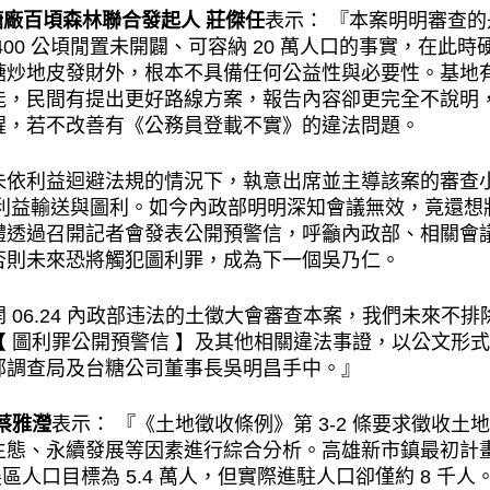
糖廠百頃森林聯合發起人 莊傑任
表示： 『本案明明審查
00 公頃閒置未開闢、可容納 20 萬人口的事實，在此
糖炒地皮發財外，根本不具備任何公益性與必要性。基地有
能，民間有提出更好路線方案，報告內容卻更完全不說明
醒，若不改善有《公務員登載不實》的違法問題。
未依利益迴避法規的情況下，執意出席並主導該案的審查
違法利益輸送與圖利。如今內政部明明深知會議無效，竟還想將
體透過召開記者會發表公開預警信，呼籲內政部、相關會
否則未來恐將觸犯圖利罪，成為下一個吳乃仁。
 06.24 內政部违法的土徵大會審查本案，我們未來不
 圖利罪公開預警信 】及其他相關違法事證，以公文形
部調查局及台糖公司董事長吳明昌手中。』
蔡雅瀅
表示： 『《土地徵收條例》第 3-2 條要求徵收
、永續發展等因素進行綜合分析。高雄新市鎮最初計畫人口為 
發展區人口目標為 5.4 萬人，但實際進駐人口卻僅約 8 千人