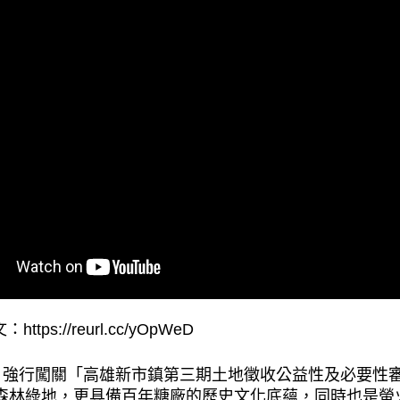
文：
https://reurl.cc/yOpWeD
09:30，強行闖關「高雄新市鎮第三期土地徵收公益性及必
頃的森林綠地，更具備百年糖廠的歷史文化底蘊，同時也是