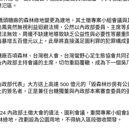
洪氾區。
台糖橋頭糖廠的森林綠地變更為建地，其土徵專案小組會議與其
桂鳳竟然無視利益迴避法規，公然以內政部委員、主席等
違法無效、周邊不缺建地導致缺乏公益性與必要性等嚴重
值暴增五百億元以上，此舉將直接滿足圖利罪的犯罪構成
糖廠百頃森林、台灣樹人會、台灣蠻野心足生態協會共同
及內政部主持會議的主席，切勿重蹈覆轍，成為下一個吳
政部代表」大方送上高達 500 億元的「毀森林炒房有
上的簽名者，正是兼任台糖獨董與內政部本案審查委員的
6.24 內政部土徵大會的違法、圖利會議，重開專案小組
有森林綠地，改劃設為公園用地，不得納入區段徵收開發。