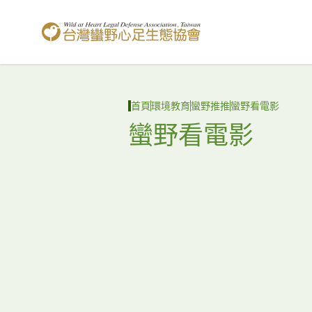
台灣蠻野心足生態協會
首頁
環境教育
蠻野推推
蠻野看電影
蠻野看電影