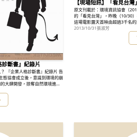
【現場短訊】「看見台灣
原文刊載於：環境資訊協會（2013.10.31） 由空拍大
的「看見台灣」，昨晚（10/3
這場電影露天首映由超過3千名
群。在涼風與星空下，襯著林慶
2013/10/31
張淑芳
移」聽得大家如醉如痴，「看見台灣」隨後
資訊協會 山
格診斷書』紀錄片
片 告
綱的大肆開發，掠奪自然環境進行
年本協會創辦人文魯彬先生透過影展
ation）」這部紀錄片的介紹，找
多