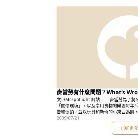
麥當勞有什麼問題？What’s Wrong 
文⊙Mcspotlight 網站 麥當勞為了將公司形象塑造為「充滿愛心」和
「關懷環境」，以及享用食物的樂園每年
告和促銷，並以玩具和新奇的小東西為餌
但在「麥當勞叔叔」笑臉的背後，卻存在
2009/07/21
業一樣，麥當勞所關心的，只是金錢，只
了解更
品，創造利潤。麥當勞在其年報中談論到