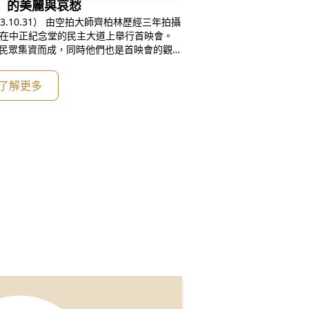
」的美麗與哀愁
師齊柏林歷經三年拍攝
0）在中正紀念堂的民主大道上舉行首映會。
的民眾集資而成，同時他們也是首映會的觀眾
台牧師與萊萊的優美歌聲，一首「物換星
便拉開了序幕。 圖片來源：環境
了解更多