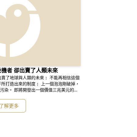
投機者 卻出賣了人類未來
與人類的未來﹗ 不能再相信這個
的制度﹗ 上一個泡泡剛破掉，
值三兆美元的新
了解更多