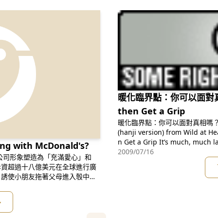
暖化臨界點：你可以面對真相嗎？
then Get a Grip
暖化臨界點：你可以面對真相嗎？Wake Up
(hanji version) from Wild at Heart on Vimeo. Wa
n Get a Grip It’s much, 
with McDonald's?
2009/07/16
斥資超過十八億美元在全球進行廣
，誘使小朋友拖著父母進入彀中。
著醜陋的事實：就像所有的跨國企
是如何竭盡所能吸引顧客，賣出產
多
「全球優勢」（