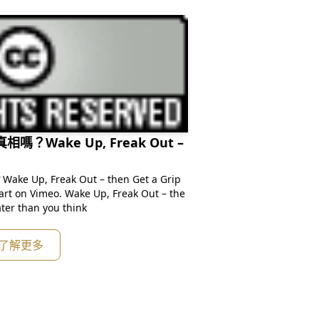
Wake Up, Freak Out –
, Freak Out – then Get a Grip
ke Up, Freak Out – the
much later than you think
了解更多