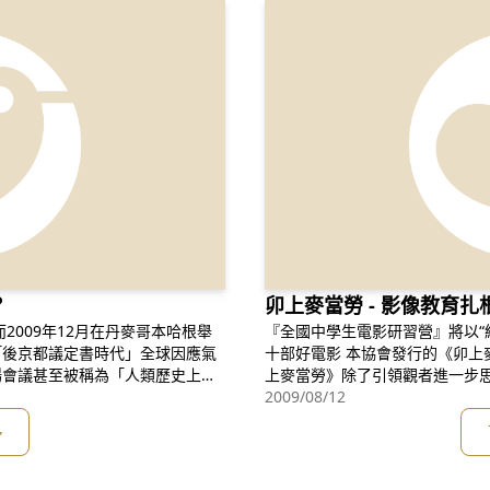
？
卯上麥當勞 - 影像教育扎
2009年12月在丹麥哥本哈根舉
『全國中學生電影研習營』將以“
「後京都議定書時代」全球因應氣
十部好電影 本協會發行的《卯上麥
場會議甚至被稱為「人類歷史上最
上麥當勞》除了引領觀者進一步思
長潘基文在紐約召集超過百位國家
凡人如何憑藉一己之力，扭轉世界，為社會正義
2009/08/12
本哈根氣候變化會議奠定基礎。中
(六)下午13:00~17:00 國立
多
各持已開發與開發中