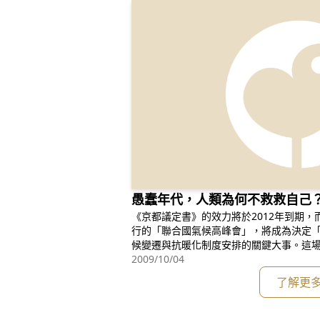
愚蠢年代，人類為何不救救自己
《京都議定書》的效力將於2012年到期，而
行的「聯合國氣候高峰會」，將成為決定
候變遷與抗暖化制度安排的關鍵大事。這
重要的一場會議」。9月22日聯合國秘書
2009/10/04
元首，進行氣候變化高峰會，為年底的哥
了解更
美兩國溫室氣體排放量共佔全球40%，但