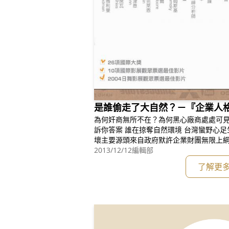
是誰偷走了大自然？－『企業人
為何奸商無所不在？為何黑心廠商處處可見？ 『企業人格診斷書』紀錄
訴你答案 誰在掠奪自然環境 台灣蠻野心足生態協會成立後，意識到環境的崩
壞主要源頭來自政府默許企業財團無限上
牟利，並透過政策變相取得補貼。2004
2013/12/12
編輯部
訊息看到「企業人格診斷書（The Corpor
了解更
了同名原著來看後，更加深入瞭