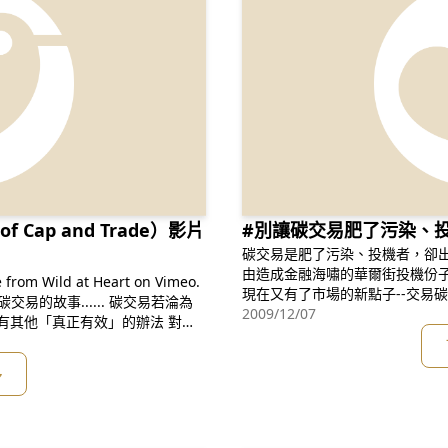
 Cap and Trade）影片
#別讓碳交易肥了污染、
碳交易是肥了污染、投機者，卻出賣了地球
由造成金融海嘯的華爾街投機份子所打造出來
rom Wild at Heart on Vimeo.
現在又有了市場的新點子--交易碳污染。 即將開發出一個價
泡泡， 但是當這個泡泡破掉時，它不只會搞垮我們的股票投資，還可能會毀
2009/12/07
滅一切﹗ 在氣候變遷的巨大陰影下，今日（2009年12月7日）全球各國代表
機！ 繼「東西的故事」之後，曾獲選為時代雜誌環保
齊聚丹麥哥本哈根，商討後京都
多