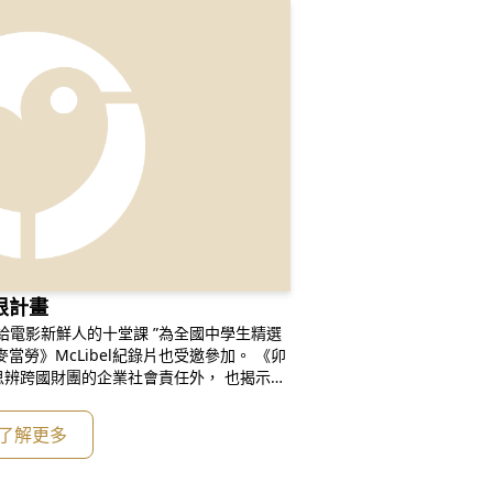
根計畫
給電影新鮮人的十堂課 ”為全國中學生精選
當勞》McLibel紀錄片也受邀參加。 《卯
辨跨國財團的企業社會責任外， 也揭示平
發聲。 觀影場次表 09/26
台南一中(國際會議廳)
了解更多