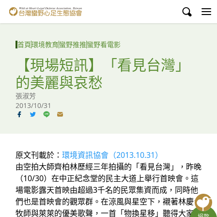
台灣蠻野心足生態協會
認識蠻野
首頁
環境教育
蠻野推推
蠻野看電影
議題與行動
【現場短訊】「看見台灣」
的美麗與哀愁
環境教育
張淑芳
白海豚媽祖宮
2013/10/31
支持蠻野
English
原文刊載於：
環境資訊協會（2013.10.31）
由空拍大師齊柏林歷經三年拍攝的「看見台灣」，昨晚
臉書
（10/30）在中正紀念堂的民主大道上舉行首映會。這
場電影露天首映由超過3千名的民眾集資而成，同時他
YouTube
們也是首映會的觀眾群。在涼風與星空下，襯著林慶台
牧師與萊萊的優美歌聲，一首「物換星移」聽得大家如
捐款