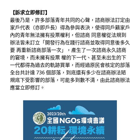
【訴求⽴即修訂】
最後乃是，許多部落青年共同的⼼聲，諮商辦法訂定由
家⼾代表（亦即⼾⻑）得為參與表決，使得同⼾籍家⼾
內的青年無法擁有投票權利，但諮商 同意權從法規到
辦法皆未訂⽴「開發⾏為在踐⾏諮商並取得同意後多久
要 再重新諮商部落⼀次」，產⽣了⼀次諮商永久諮商
的窘境，⽽未擁有投票 權的下⼀代、甚⾄未出⽣的下
⼀代都得為過去的軌跡買單，⽽經過原⺠會
核定的部落
全台共計達 736 個部落，到底還有多少在諮商辦法陋
規底下受
影響的部落，可能多到數不清，由此諮商辦法
應當⽴即修訂。