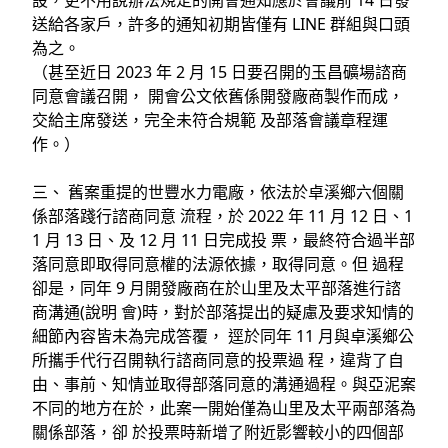
設，更不⽤說辦法規定的開會通知應於會議前 14 ⽇發
送給各家⼾，許多的通知初期皆僅有 LINE 群組與⼝頭
為之。
（甚⾄近⽇ 2023 年 2 ⽉ 15 ⽇要召開的⽟昌礦場諮商
同意會議召開， 開會公⽂依舊係開發廠商製作⽽成，
交給主席發送，完全未符合規範 及部落會議章程運
作。）
三、 舊案重提的世豐⽔⼒電廠，依法於卓溪鄉六個關
係部落踐⾏諮商同意 流程，於 2022 年 11 ⽉ 12 ⽇、1
1 ⽉ 13 ⽇、及 12 ⽉ 11 ⽇完成投 票，最終符合過半部
落同意即取得同意權的法源依據，取得同意。但 過程
卻是，同年 9 ⽉開發廠商在於⼭⾥及太平部落進⾏諮
商溝通(說明 會)時，對於部落提出的疑慮及要求知情的
細節內容皆未為完成答覆， 逕於同年 11 ⽉與卓溪鄉公
所攜⼿代⾏召開執⾏諮商同意的投票過 程，違背了⾃
由、事前、知情並取得部落同意的溝通過程。與亞泥案
不同的地⽅在於，此案⼀開始僅為⼭⾥及太平兩部落為
關係部落，卻 於投票時新增了附近影響較⼩的四個部