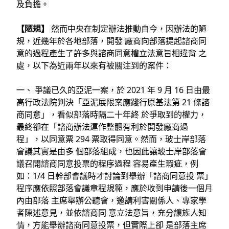
及負擔。
【陋規】
然⽽中央在制定辦法推動⾃今，因辦法的陋
規，近幾年於各地部落，開發 廠商向部落提起諮商同
意的過程產⽣了許多與諮商同意權⽴法意旨相違背 之
處，以下為近兩年以來有被關注到的案件：
⼀、 爭議已久的亞泥⼀案，於 2021 年 9 ⽉ 16 ⽇由最
⾼⾏政法院判決「亞泥展限案應踐⾏原基法第 21 條諮
商同意」，看似部落時隔⼆⼗年終 於爭取到的權⼒，
最終卻在「諮商辦法運作整體有利於開發廠商過
程」，以同意票 294 票取得同意。然⽽，玻⼠岸部落
會議其實是由多 個部落組成，也因此讓玻⼠岸部落會
議召開諮商同意投票的程序過程 容易產⽣瑕疵，例
如：1/4 ⽇幹部會議時才討論到舉辦「諮商同意投 票」
程序應依照部落會議章程規範，應於收到申請後⼀個⽉
內由部落 主席舉辦公聽會，邀請利害關係⼈、專家學
者陳述意⾒，並依諮商同 意⽴法意旨，充分讓族⼈知
情，⽅能舉辦諮商同意投票，但實際上卻 是部落主席