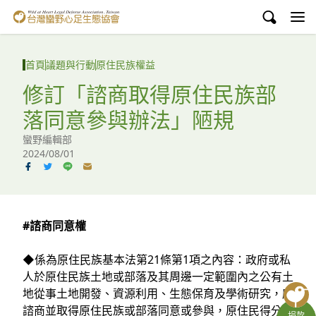
台灣蠻野心足生態協會
認識蠻野
首頁
議題與行動
原住民族權益
議題與行動
修訂「諮商取得原住⺠族部
落同意參與辦法」陋規
環境教育
蠻野編輯部
白海豚媽祖宮
2024/08/01
支持蠻野
English
#諮商同意權
臉書
◆係為原住民族基本法第21條第1項之內容：政府或私
人於原住民族土地或部落及其周邊一定範圍內之公有土
YouTube
地從事土地開發、資源利用、生態保育及學術研究，應
諮商並取得原住民族或部落同意或參與，原住民得分享
捐款