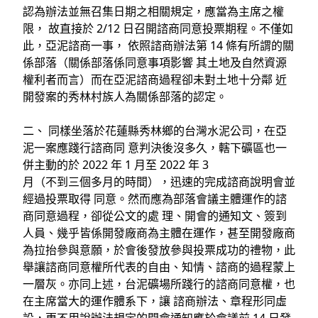
認為辦法並無召集⽇期之相關規定，應當為主席之權
限， 故直接於 2/12 ⽇召開諮商同意投票期程。不僅如
此，亞泥諮商⼀事， 依照諮商辦法第 14 條有所謂的關
係部落（關係部落係同意事項影響 其⼟地及⾃然資源
權利者⽽⾔）⽽在亞泥諮商過程卻未對⼟地⼗分鄰 近
開發案的秀林村族⼈為關係部落的認定。
⼆、 同樣坐落於花蓮縣秀林鄉的台灣⽔泥公司，在亞
泥⼀案應踐⾏諮商同 意判決後沒多久，轄下礦區也⼀
併主動的於 2022 年 1 ⽉⾄ 2022 年 3
⽉（不到三個多⽉的時間），迅速的完成諮商說明會並
經過投票取得 同意。然⽽應為部落會議主體運作的諮
商同意過程，卻從公⽂的處 理、開會的通知⽂、簽到
⼈員、幾乎皆係開發廠商為主體在運作，甚⾄開發廠商
為拉抬參與意願，於會後發放參與投票成功的禮物，此
舉讓諮商同意權所代表的⾃由、知情、諮商的過程蒙上
⼀層灰。亦同上述，台泥礦場所踐⾏的諮商同意權，也
在主席當⼤的運作體系下，讓 諮商辦法、章程形同虛