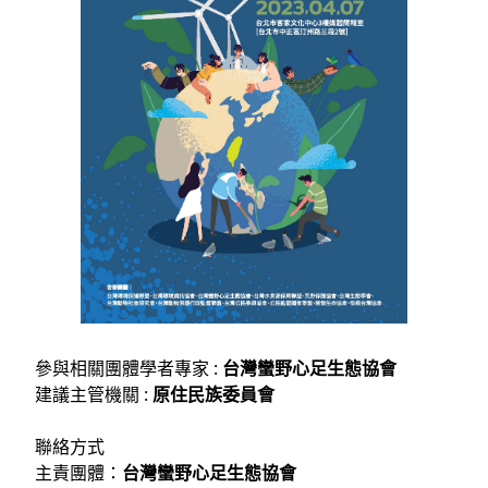
參與相關團體學者專家 :
台灣蠻野⼼⾜⽣態協會
建議主管機關 :
原住⺠族委員會
聯絡⽅式
主責團體：
台灣蠻野⼼⾜⽣態協會