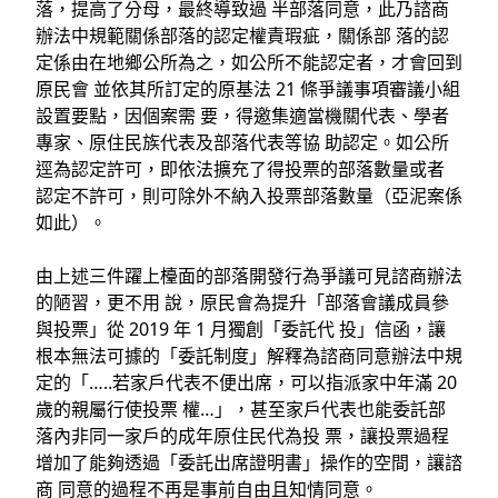
落，提⾼了分⺟，最終導致過 半部落同意，此乃諮商
辦法中規範關係部落的認定權責瑕疵，關係部 落的認
定係由在地鄉公所為之，如公所不能認定者，才會回到
原⺠會 並依其所訂定的原基法 21 條爭議事項審議⼩組
設置要點，因個案需 要，得邀集適當機關代表、學者
專家、原住⺠族代表及部落代表等協 助認定。如公所
逕為認定許可，即依法擴充了得投票的部落數量或者
認定不許可，則可除外不納⼊投票部落數量（亞泥案係
如此）。
由上述三件躍上檯⾯的部落開發⾏為爭議可⾒諮商辦法
的陋習，更不⽤ 說，原⺠會為提升「部落會議成員參
與投票」從 2019 年 1 ⽉獨創「委託代 投」信函，讓
根本無法可據的「委託制度」解釋為諮商同意辦法中規
定的「…..若家⼾代表不便出席，可以指派家中年滿 20
歲的親屬⾏使投票 權…」，甚⾄家⼾代表也能委託部
落內⾮同⼀家⼾的成年原住⺠代為投 票，讓投票過程
增加了能夠透過「委託出席證明書」操作的空間，讓諮
商 同意的過程不再是事前⾃由且知情同意。