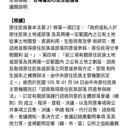
主責團體 :
台灣蠻野⼼⾜⽣態協會
議題說明
【根據】
原住⺠族基本法第 21 條第⼀項訂定：「政府或私⼈於
原住⺠族⼟地或部落 及其周邊⼀定範圍內之公有⼟地
從事⼟地開發、資源利⽤、⽣態保育及學 術研究，應
諮商並取得原住⺠族或部落同意或參與，原住⺠得分享
相關利 益。」、第四項：「前三項有關原住⺠族⼟地
或部落及其周邊⼀定範圍內 之公有⼟地之劃設、諮商
及取得原住⺠族或部落之同意或參與⽅式、受限 制所
⽣損失之補償辦法，由中央原住⺠族主管機關另定
之。」故⽽於⺠國 105 年 01 ⽉ 04 ⽇由中央原住⺠族
主管機關另訂「諮商取得原住⺠族部落 同意參與辦
法」，訂定有關部落踐⾏諮商同意的主體部落會議（總
則）的 成⽴、程序、章程、決議、以及同意事項與公
共事項之召集、決議、申請 程序、代⾏召集、諮商程
序、會議通知、表決⽅式、會議記錄應載明事項 及其
效⼒等，並規範明定鄉（鎮、市、區）公所之協助義務