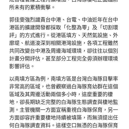
所未有的累積衝擊。
郭佳雯強烈譴責台中港、台電、中油近年在台中
港區的擴建開發都採取「化整為零」及「切割環
評」的方式進行。從港區填方、天然氣設施、外
廓堤、航道浚深到相關港灣設施，各項工程雖然
共同改變台中港及周邊海域環境，卻往往以個別
計畫分開評估，甚至部分工程完全毋須辦理環境
影響評估。
以南填方區為例，南填方區是台灣白海豚目擊率
非常高的區域，也曾觀察過白海豚育幼群在這個
區域及其周邊活動兩個多小時，這麼重要的棲
地，卻長期缺乏完整的白海豚生態調查與棲地監
測。主管機關一方面宣稱重視白海豚保育，另一
方面卻容許重要棲地持續被填築，而無須提出任
何白海豚調查資料。這樣空口無憑的白海豚保育