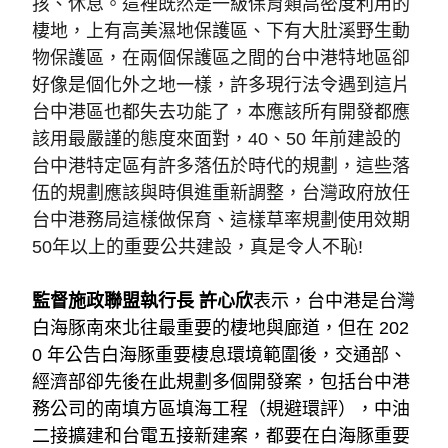
孩、休息。這裡既然是一級保育類高密度利用的
棲地，上有高美濕地保護區、下有大肚溪野生動
物保護區，在兩個保護區之間的台中港特地區卻
好像是個化外之地一樣，許多現行法令遇到這片
台中港區也都失去功能了，本應該所有開發都應
該用最嚴謹的態度來面對，40、50 年前建設的
台中港特定區有許多落伍於時代的規劃，這些落
伍的規劃應該與時俱進重新調整，台灣政府放任
台中港務局這樣做保育、這樣草率規劃使用效期
50年以上的重要公共建設，真是令人不恥!
監督施政聯盟執行長 許心欣
表示，台中港是台灣
白海豚南來北往最重要的棲地與廊道，但在 202
0 年公告白海豚重要棲息環境範圍後，交通部、
經濟部卻先後在此規劃多個開發案，包括台中港
務公司的南填方區填海工程（規避環評），中油
二接擴建和台電五接新建案，都要在白海豚重要