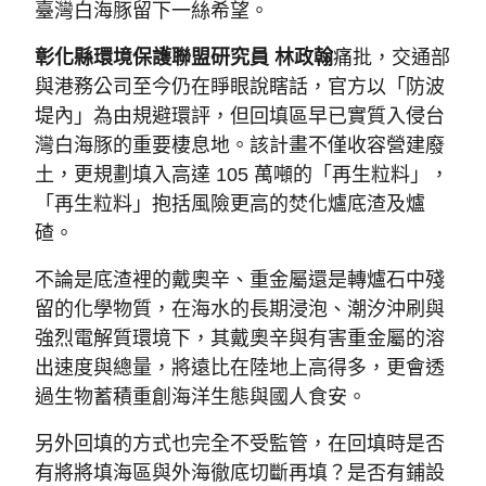
臺灣白海豚留下一絲希望。
彰化縣環境保護聯盟研究員 林政翰
痛批，交通部
與港務公司至今仍在睜眼說瞎話，官方以「防波
堤內」為由規避環評，但回填區早已實質入侵台
灣白海豚的重要棲息地。該計畫不僅收容營建廢
土，更規劃填入高達 105 萬噸的「再生粒料」，
「再生粒料」抱括風險更高的焚化爐底渣及爐
碴。
不論是底渣裡的戴奧辛、重金屬還是轉爐石中殘
留的化學物質，在海水的長期浸泡、潮汐沖刷與
強烈電解質環境下，其戴奧辛與有害重金屬的溶
出速度與總量，將遠比在陸地上高得多，更會透
過生物蓄積重創海洋生態與國人食安。 
另外回填的方式也完全不受監管，在回填時是否
有將將填海區與外海徹底切斷再填？是否有鋪設