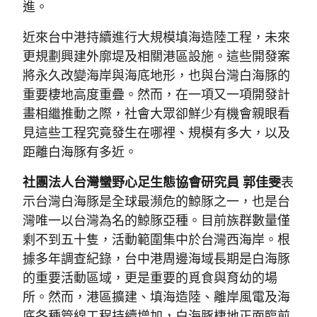
進。
近來台中港持續進行大規模填海造陸工程，未來
更規劃興建外廓堤及相關港區設施。這些開發案
將永久改變海岸與海底地形，也與台灣白海豚的
重要棲地高度重疊。然而，在一項又一項開發計
畫相繼推動之際，社會大眾卻鮮少有機會親眼看
見這些工程究竟發生在哪裡、規模有多大，以及
距離白海豚有多近。
社團法人台灣蠻野心足生態協會研究員 郭佳雯
表
示台灣白海豚是全球最瀕危的鯨豚之一，也是台
灣唯一以台灣為名的鯨豚亞種。目前族群數量僅
剩不到五十隻，活動範圍集中於台灣西海岸。根
據多年調查紀錄，台中港周邊海域長期是白海豚
的重要活動區域，更是重要的覓食與育幼的場
所。然而，港區擴建、填海造陸、離岸風電及海
底各種管線工程持續增加，白海豚棲地正面臨前