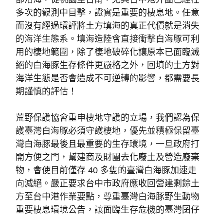
多次的觀測中目擊，證實是重要的棲息地。任意
而沒有經過環評將土方填海的真正代價就是消失
的海洋生態系。填海造陸會直接衝擊白海豚可利
用的棲地範圍，除了棲地破碎化讓原本已面臨滅
絕的白海豚生存條件更嚴格之外，回填的土方對
海洋生態是否會造成不可逆轉的影響，都需要長
期謹慎的評估！
荒野保護協會重申棲地守護的立場，我們認為保
護臺灣白海豚必須守護棲地，優先並積極保留臺
灣白海豚最後且最重要的生存環境，一旦政府打
開方便之門，幫建商及財團去化廢土及營造廢棄
物，會使目前僅存 40 多隻的臺灣白海豚加速走
向滅絕。嚴正要求台中市政府應收回營建剩餘土
方至台中港作業要點，尊重臺灣白海豚野生動物
重要棲息環境公告，讓面臨生存危機的臺灣囝仔