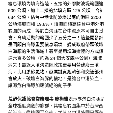
棲息環境內填海造陸，五接的外廓防波堤範圍達 
509 公頃，加上二接的北填方區 125 公頃，合計 
634 公頃，佔台中港北防波堤以南的港區 3200 
公頃海域面積 19.8%，填海面積高達台中港外港
範圍的兩成！等於白海豚在台中港原本可自由覓
食、育幼活動的範圍少了五分之一！這些開發計
畫罔顧白海豚重要棲息環境，變成政府帶頭破壞
白海豚的生活海域！甚至是用填海造陸的方式讓
這六百多公頃（約為 24 個大安森林公園）海域
消失！最近大填海造陸政策更要用營建廢土填
海，比用淤砂更糟，嚴厲譴責經濟部和交通部州
官放火、破壞白海豚的棲地！是讓台中港染血、
讓瀕危白海豚加速滅絕的劊子手！
荒野保護協會常務理事 廖梅雅
表示臺灣白海豚是
全球極度瀕危的族群，其棲息範圍集中於台灣西
部沿海，從桃園至台南，尤其台中港外圍已經在