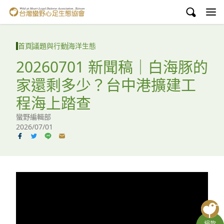
台灣蠻野心足生態協會
認識蠻野
首頁
議題與行動
海洋生態
議題與行動
20260701 新聞稿｜白海豚的
家還剩多少？台中港擴建工
環境教育
程海上踏查
白海豚媽祖宮
蠻野編輯部
2026/07/01
支持蠻野
English
臉書
YouTube
捐款