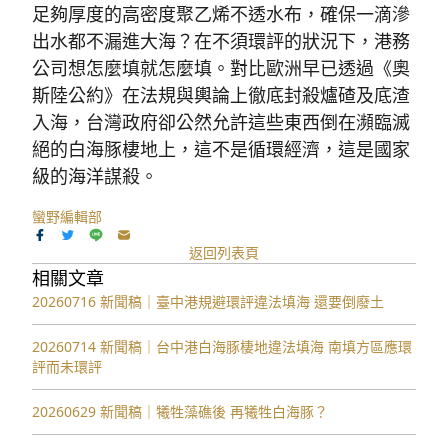
足夠厚度的高密度聚乙烯不透水布，確保一滴滲
出水都不漏進大海？在不須環評的狀況下，港務
公司想怎麼填就怎麼填。對比歐洲早已透過《奧
斯陸公約》在法規與輿論上徹底封殺爐碴及底渣
入海，台灣政府卻公然允許這些東西倒在瀕臨滅
絕的白海豚棲地上，這不是循環經濟，這是國家
級的海洋謀殺。
蠻野編輯部
返回列表頁
相關文章
20260716 新聞稿｜臺中港規避環評違法填海 還要倒廢土
20260714 新聞稿｜台中港白海豚棲地違法填海 南填方區應環
評而未環評
20260629 新聞稿｜犧牲藻礁後 再犧牲白海豚？